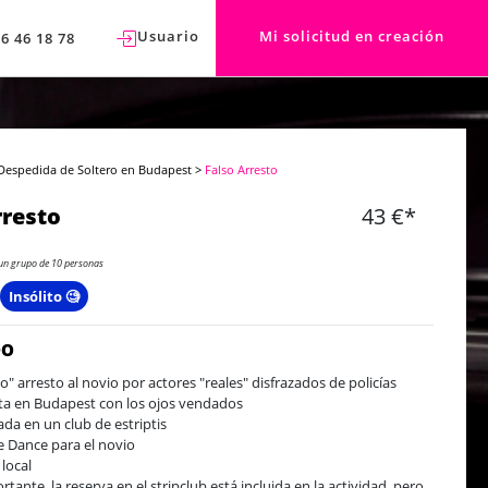
Usuario
Mi solicitud en creación
76 46 18 78
Despedida de Soltero en Budapest
>
Falso Arresto
rresto
43 €*
un grupo de 10 personas
Insólito 🧐
DO
so" arresto al novio por actores "reales" disfrazados de policías
ta en Budapest con los ojos vendados
ada en un club de estriptis
e Dance para el novio
 local
rtante, la reserva en el stripclub está incluida en la actividad, pero