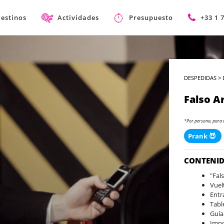
estinos
Actividades
Presupuesto
+33 1 
DESPEDIDAS
>
Falso A
*Por persona, para 
Prank 😈
CONTENI
"Fal
Vuel
Entr
Tabl
Guía
Impo