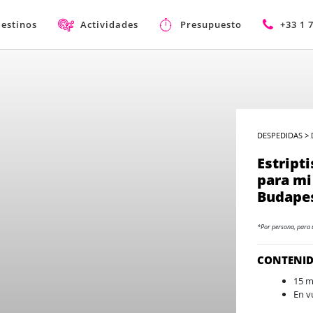
estinos
Actividades
Presupuesto
+33 1 
DESPEDIDAS
>
Estript
para mi
Budapes
*Por persona, para 
CONTENI
15 m
En v