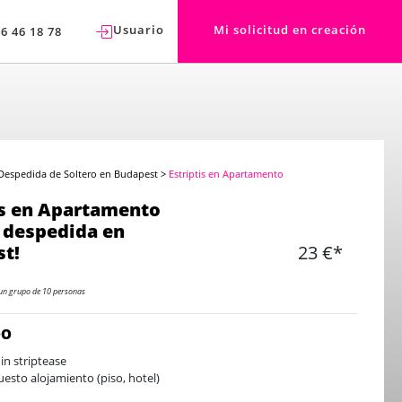
Usuario
Mi solicitud en creación
76 46 18 78
Despedida de Soltero en Budapest
>
Estriptis en Apartamento
is en Apartamento
 despedida en
t!
23 €*
un grupo de 10 personas
DO
in striptease
uesto alojamiento (piso, hotel)