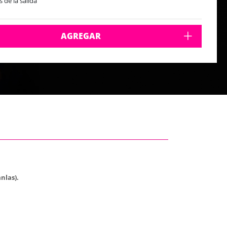
s de la salida
AGREGAR
nlas).