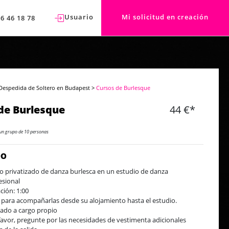
Usuario
Mi solicitud en creación
76 46 18 78
Despedida de Soltero en Budapest
>
Cursos de Burlesque
de Burlesque
44 €*
un grupo de 10 personas
DO
o privatizado de danza burlesca en un estudio de danza
esional
ción: 1:00
 para acompañarlas desde su alojamiento hasta el estudio.
lado a cargo propio
favor, pregunte por las necesidades de vestimenta adicionales