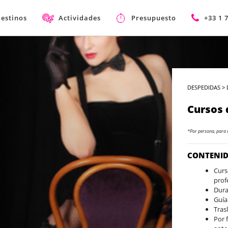
estinos
Actividades
Presupuesto
+33 1 
DESPEDIDAS
>
Cursos 
*Por persona, para 
CONTENI
Curs
prof
Dura
Guía
Tras
Por 