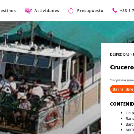
estinos
Actividades
Presupuesto
+33 1 
DESPEDIDAS
>
Crucero
*Por persona, para 
Barra libre
CONTENI
Un p
Barr
Barc
ANTE