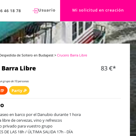
Usuario
Mi solicitud en creación
76 46 18 78
Despedida de Soltero en Budapest
>
Crucero Barra Libre
 Barra Libre
83 €*
un grupo de 10 personas
 🍺
Party 🎉
DO
aseo en barco por el Danubio durante 1 hora
a libre de cervezas, vino y refrescos
o privado para vuestro grupo
S DE LAS 18h / ÚLTIMA SALIDA 17h - DÍA