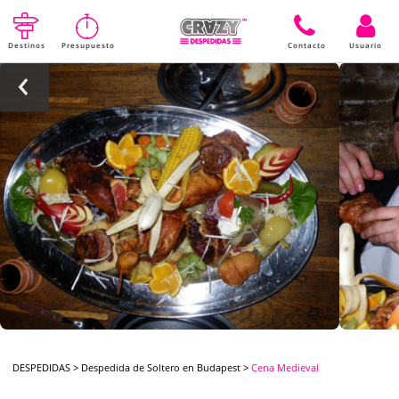
Destinos
Presupuesto
Contacto
Usuario
DESPEDIDAS
>
Despedida de Soltero en Budapest
>
Cena Medieval