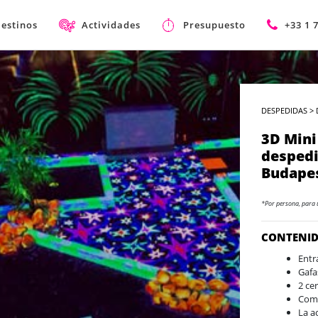
estinos
Actividades
Presupuesto
+33 1 
DESPEDIDAS
>
3D Mini
despedi
Budapes
*Por persona, para 
CONTENI
Entr
Gafa
2 ce
Comi
La a