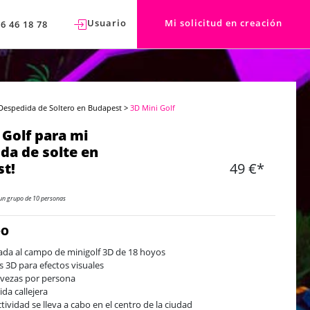
Usuario
Mi solicitud en creación
76 46 18 78
Despedida de Soltero en Budapest
>
3D Mini Golf
 Golf para mi
da de solte en
t!
49 €*
un grupo de 10 personas
DO
ada al campo de minigolf 3D de 18 hoyos
s 3D para efectos visuales
rvezas por persona
da callejera
ctividad se lleva a cabo en el centro de la ciudad