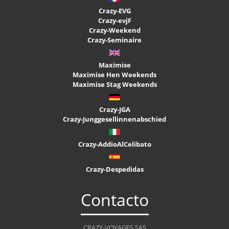
Crazy-EVG
Crazy-evjF
Crazy-Weekend
Crazy-Seminaire
Maximise
Maximise Hen Weekends
Maximise Stag Weekends
Crazy-JGA
Crazy-Junggesellinnenabschied
Crazy-AddioAlCelibato
Crazy-Despedidas
Contacto
CRAZY-VOYAGES SAS