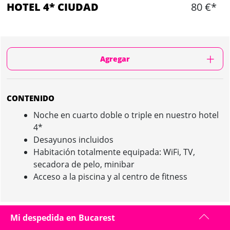
HOTEL 4* CIUDAD
80 €*
Agregar
CONTENIDO
Noche en cuarto doble o triple en nuestro hotel
4*
Desayunos incluidos
Habitación totalmente equipada: WiFi, TV,
secadora de pelo, minibar
Acceso a la piscina y al centro de fitness
Mi despedida en Bucarest
HOTEL 4* CIUDAD IN BUCAREST : PRESENTACIÓN