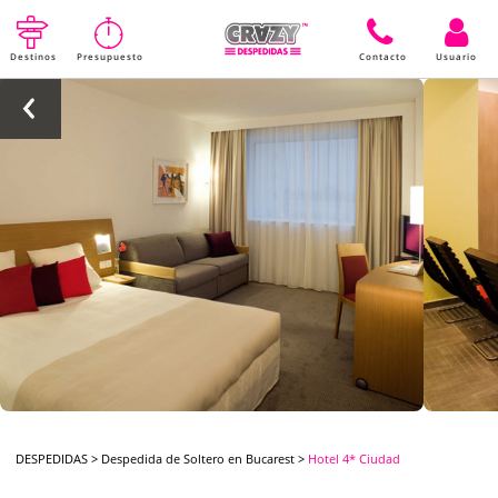
Destinos
Presupuesto
Contacto
Usuario
DESPEDIDAS
>
Despedida de Soltero en Bucarest
>
Hotel 4* Ciudad