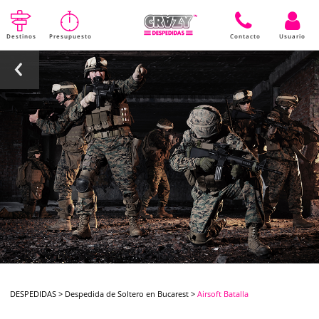
Destinos
Presupuesto
Contacto
Usuario
DESPEDIDAS
>
Despedida de Soltero en Bucarest
>
Airsoft Batalla