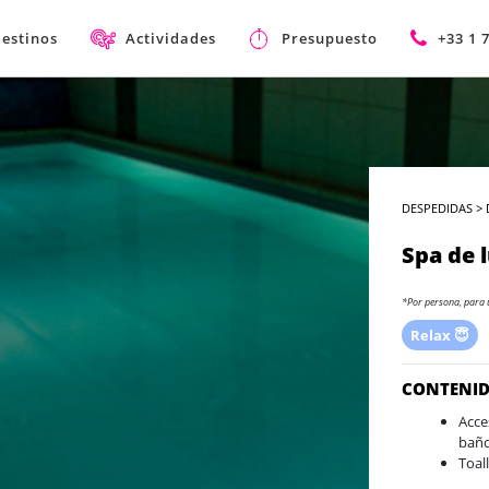
estinos
Actividades
Presupuesto
+33 1 
DESPEDIDAS
>
Spa de 
*Por persona, para 
Relax 😇
CONTENI
Acce
baño
Toal