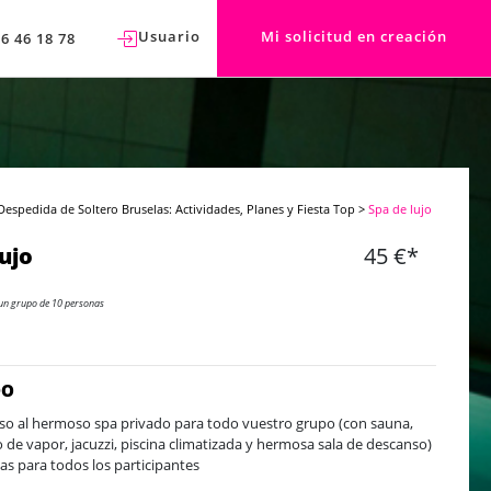
Usuario
Mi solicitud en creación
76 46 18 78
Despedida de Soltero Bruselas: Actividades, Planes y Fiesta Top
>
Spa de lujo
lujo
45 €*
un grupo de 10 personas
DO
so al hermoso spa privado para todo vuestro grupo (con sauna,
 de vapor, jacuzzi, piscina climatizada y hermosa sala de descanso)
las para todos los participantes