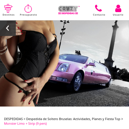
Destinos
Presupuesto
Contacto
Usuario
DESPEDIDAS
>
Despedida de Soltero Bruselas: Actividades, Planes y Fiesta Top
>
Monster Limo + Strip (9 pers)