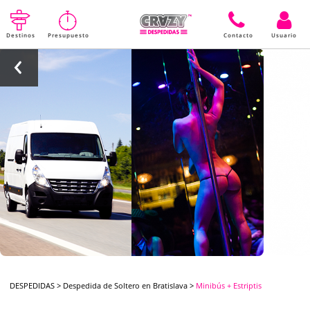
Destinos
Presupuesto
Contacto
Usuario
DESPEDIDAS
>
Despedida de Soltero en Bratislava
>
Minibús + Estriptis