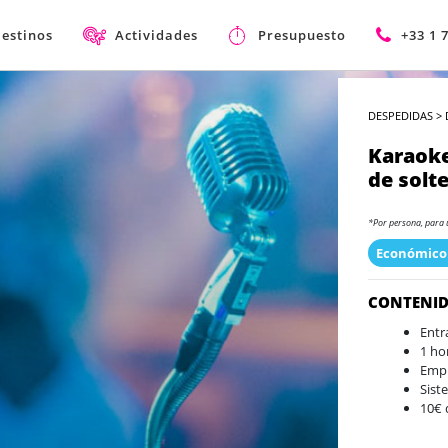
estinos
Actividades
Presupuesto
+33 1 
DESPEDIDAS
>
Karaoke
de solt
*Por persona, para 
Económico
CONTENI
Entr
1 ho
Empi
Sist
10€ 