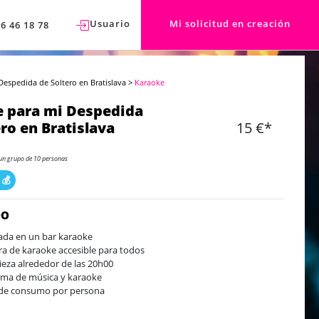
Usuario
Mi solicitud en creación
76 46 18 78
Despedida de Soltero en Bratislava
>
Karaoke
 para mi Despedida
ero en Bratislava
15 €*
un grupo de 10 personas
 💰
DO
ada en un bar karaoke
ra de karaoke accesible para todos
eza alrededor de las 20h00
ema de música y karaoke
de consumo por persona