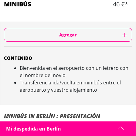
MINIBÚS
46 €*
Agregar
CONTENIDO
Bienvenida en el aeropuerto con un letrero con
el nombre del novio
Transferencia ida/vuelta en minibús entre el
aeropuerto y vuestro alojamiento
MINIBÚS IN BERLÍN : PRESENTACIÓN
Una bienvenida personalizada desde vuestra llegada al aeropuerto: el
Mi despedida en Berlín
chofer os esperará con un letrero con el nombre del novio para