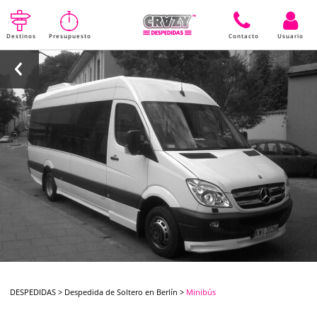
Destinos
Presupuesto
Contacto
Usuario
DESPEDIDAS
>
Despedida de Soltero en Berlín
>
Minibús