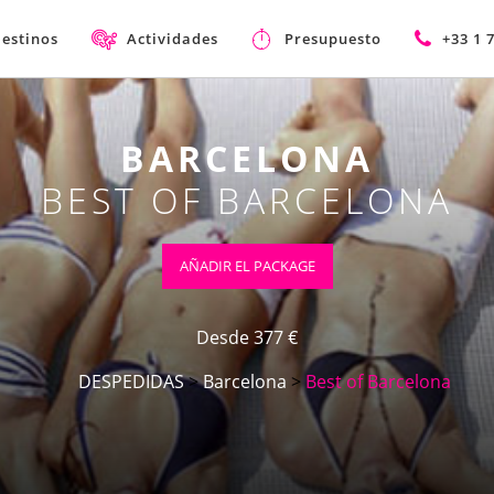
estinos
Actividades
Presupuesto
+33 1 
BARCELONA
BEST OF BARCELONA
AÑADIR EL PACKAGE
Desde 377 €
DESPEDIDAS
>
Barcelona
>
Best of Barcelona