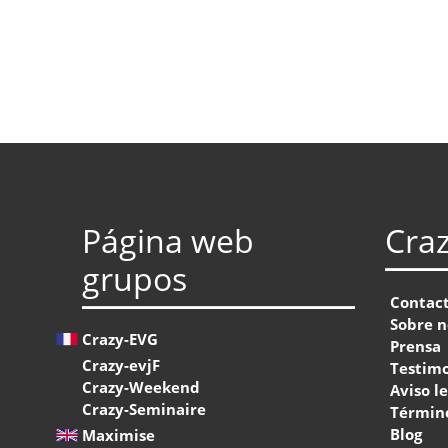
Página web
Cra
grupos
Contac
Sobre n
Crazy-EVG
Prensa
Crazy-evjF
Testim
Crazy-Weekend
Aviso l
Crazy-Seminaire
Término
Blog
Maximise