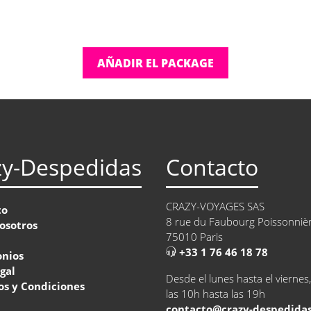
AÑADIR EL PACKAGE
zy-Despedidas
Contacto
CRAZY-VOYAGES SAS
to
8 rue du Faubourg Poissonniè
osotros
75010 Paris
+33 1 76 46 18 78
onios
egal
Desde el lunes hasta el viernes
s y Condiciones
las 10h hasta las 19h
contacto@crazy-despedida