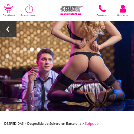
Destinos
Presupuesto
Contacto
Usuario
DESPEDIDAS
>
Despedida de Soltero en Barcelona
>
Stripclub