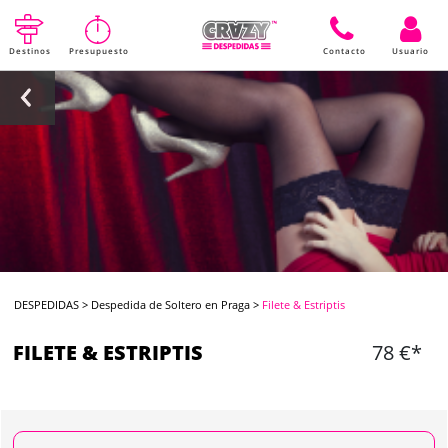
Destinos
Presupuesto
Contacto
Usuario
DESPEDIDAS
>
Despedida de Soltero en Praga
>
Filete & Estriptis
FILETE & ESTRIPTIS
78 €*