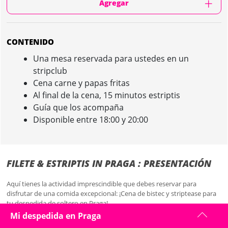
Agregar
CONTENIDO
Una mesa reservada para ustedes en un
stripclub
Cena carne y papas fritas
Al final de la cena, 15 minutos estriptis
Guía que los acompaña
Disponible entre 18:00 y 20:00
FILETE & ESTRIPTIS IN PRAGA : PRESENTACIÓN
Aquí tienes la actividad imprescindible que debes reservar para
disfrutar de una comida excepcional: ¡Cena de bistec y striptease para
tu despedida de soltero en Praga!
Mi despedida en Praga
En Praga, deja que tu paladar y tu vista se deleiten con un delicioso