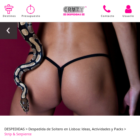
Destinos
Presupuesto
Contacto
Usuario
DESPEDIDAS
>
Despedida de Soltero en Lisboa: Ideas, Actividades y Packs
>
Strip & Serpiente