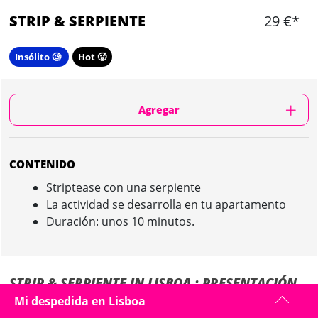
STRIP & SERPIENTE
29 €*
Insólito 🧐
Hot 🥵
Agregar
CONTENIDO
Striptease con una serpiente
La actividad se desarrolla en tu apartamento
Duración: unos 10 minutos.
STRIP & SERPIENTE IN LISBOA : PRESENTACIÓN
Mi despedida en Lisboa
Esta opción está disponible en algunos hoteles (cuando reservan con