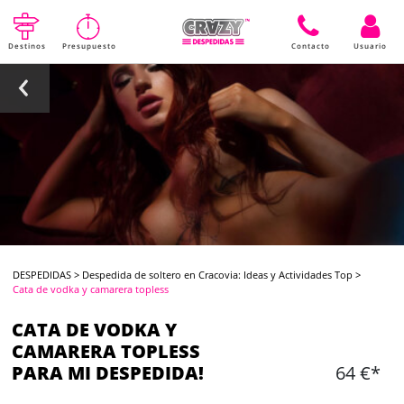
Destinos
Presupuesto
Contacto
Usuario
DESPEDIDAS
>
Despedida de soltero en Cracovia: Ideas y Actividades Top
>
Cata de vodka y camarera topless
CATA DE VODKA Y
CAMARERA TOPLESS
PARA MI DESPEDIDA!
64 €*