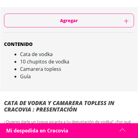
Agregar
CONTENIDO
Cata de vodka
10 chupitos de vodka
Camarera topless
Guía
CATA DE VODKA Y CAMARERA TOPLESS IN
CRACOVIA : PRESENTACIÓN
¿Quieres darle un toque picante a tu degustación de vodka? ¿Por qué
no añadir una azafata en topless?
Mi despedida en Cracovia